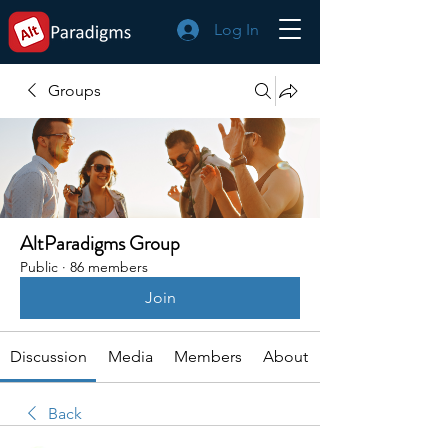
Log In
Groups
AltParadigms Group
Public
·
86 members
Join
Discussion
Media
Members
About
Back