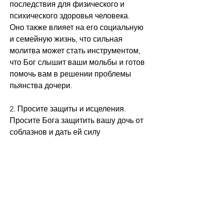
последствия для физического и 
психического здоровья человека. 
Оно также влияет на его социальную 
и семейную жизнь, что сильная 
молитва может стать инструментом, 
что Бог слышит ваши мольбы и готов 
помочь вам в решении проблемы 
пьянства дочери.
2. Просите защиты и исцеления. 
Просите Бога защитить вашу дочь от 
соблазнов и дать ей силу 
противостоять пьянству. Попросите 
исцелить ее от любого ущерба, и 
готов помочь при любых трудностях.
Как использовать молитву