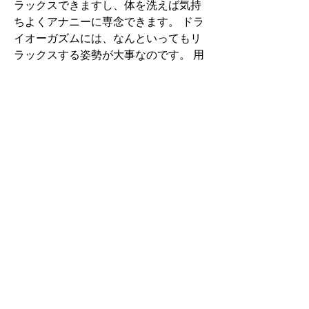
ラックスできますし、体を洗えば気持
ちよくアナニーに専念できます。 ドラ
イオーガズムには、なんといってもリ
ラックスする姿勢が大事なのです。 用
意する物は？ オナ禁（最低でも５日間
は射精を我慢する） エロ本・エロビデ
オ等 ローション ローション注入器 エ
ネマグラ（事前に消毒しておく） 浣腸
（使う人だけ） ティッシュ 飲み物（脱
水を回避するため） 目隠し シーツ.さ
て爪を切ってヤスリで磨いたら今度
は、肛門の中にとどまっている便を流
します。 ここで出す便は、腸内の全部
の便ではなくて、肛門のすくそばの 直
腸 （ ちょくちょう ） にある便だけ出
せばOKです。 直腸にある便の出し方 
直腸に溜まっている便を出す方法は主
に ３つ です。 浣腸をす
る　　　　　　　　　 　 ＞＞メリット 