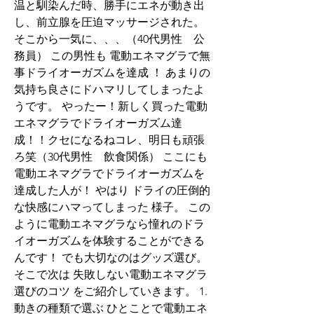
温と馴染んだ時、勝手にエネが動き出
し、前立腺を圧迫マッサージされた。
そこから一気に、、、（40代男性　公
務員） この男性も 電動エネマグラで無
事ドライオーガズムを達成 ！ あまりの
気持ち良さにドハマリしてしまったよ
うです。 やったー！新しく買った電動
エネマグラでドライオーガズム達
成！！クセになるねコレ、明日も頑張
ろ笑（30代男性　飲食関係） ここにも
電動エネマグラでドライオーガズムを
達成した人が！ やはり ドライの圧倒的
な快感にハマってしまった 様子。 この
ように電動エネマグラなら憧れのドラ
イオーガズムを体験することができる
んです！ でも大切なのはグッズ選び。 
そこで次は 失敗しない電動エネマグラ
選びのコツ をご紹介していきます。 1.
動きの種類で選ぶ ひとことで電動エネ