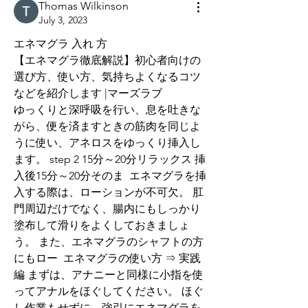
Thomas Wilkinson
July 3, 2023
エネマグラ 入れ 方
【エネマグラ徹底解説】初心者向けの
選び方、使い方、気持ちよくなるコツ
などを紹介します |マーズラブ
ゆっくりと深呼吸を行い、息を吐きな
がら、便を済ますときの筋肉を同じよ
うに使い、アネロスをゆっくり挿入し
ます。 step 2 15分～20分リラックス 挿
入後15分～20分そのま  エネマグラを挿
入する際は、ローションが不可欠。 肛
門周辺だけでなく、腸内にもしっかり
塗布して滑りをよくしておきましょ
う。 また、エネマグラのシャフトの方
にもロー  エネマグラの使い方 ⇒ 実践
編 まずは、アナニーと同様に小指を使
ってアナルをほぐしてください。 ほぐ
し作業もせずに、強引にエネマグラを