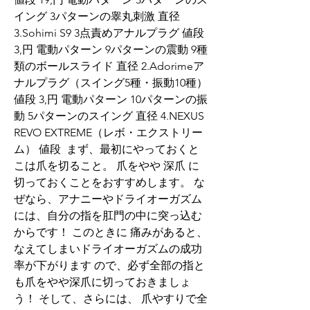
イング 3パターンの睾丸刺激 直径 
3.Sohimi S9 3点責めアナルプラグ 値段 
3,円 電動パターン 9パターンの震動 9種
類のボールスライド 直径 2.Adorimeア
ナルプラグ（スイング5種・振動10種） 
値段 3,円 電動パターン 10パターンの振
動 5パターンのスイング 直径 4.NEXUS 
REVO EXTREME（レボ・エクストリー
ム） 値段  まず、最初にやっておくと
こは爪を切ること。 爪をやや 深爪 に
切っておくことをおすすめします。 な
ぜなら、アナニーやドライオーガズム
には、自分の指を肛門の中に突っ込む
からです！ このときに 痛みがあると、
なえてしまいドライオーガズムの成功
率が下がります ので、必ず全部の指と
も爪をやや深爪に切っておきましょ
う！ そして、さらには、 爪やすりで全