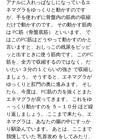
アナルに入れっぱなしになっているエ
ネマグラをゆっくりと動かすのです
が、手を使わずに骨盤内の筋肉の収縮
だけで動かすのです。 その動かす筋肉
は PC筋（骨盤底筋） といいます。 で
はこのPC筋はどうやって動かすのかと
言いますと、おしっこの残尿をピッピ
ッと出すときに使う筋肉です。 このPC
筋を、全力で収縮するのではなく、だ
いたい ３分の１ぐらいの強さ で収縮し
ましょう。 そうすると、エネマグラが
ゆっくりと肛門の奥に進みます。 そし
たら、今度は、PC筋の力を抜くとまた
エネマグラが戻ってきます。 これをゆ
～っくり動かすのを ５～１０分 ほど繰
り返しましょう。.ここまで来たら、エ
ネマグラは、あなたの腸の中にすっか
り馴染んでいます。 あとは、ここまで
我慢していた 乳首攻め をしてみたリ、