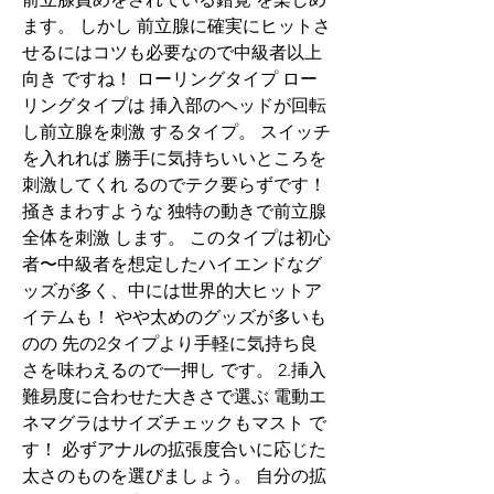
ます。 しかし 前立腺に確実にヒットさ
せるにはコツも必要なので中級者以上
向き ですね！ ローリングタイプ ロー
リングタイプは 挿入部のヘッドが回転
し前立腺を刺激 するタイプ。 スイッチ
を入れれば 勝手に気持ちいいところを
刺激してくれ るのでテク要らずです！ 
掻きまわすような 独特の動きで前立腺
全体を刺激 します。 このタイプは初心
者〜中級者を想定したハイエンドなグ
ッズが多く、中には世界的大ヒットア
イテムも！ やや太めのグッズが多いも
のの 先の2タイプより手軽に気持ち良
さを味わえるので一押し です。 2.挿入
難易度に合わせた大きさで選ぶ 電動エ
ネマグラはサイズチェックもマスト で
す！ 必ずアナルの拡張度合いに応じた
太さのものを選びましょう。 自分の拡