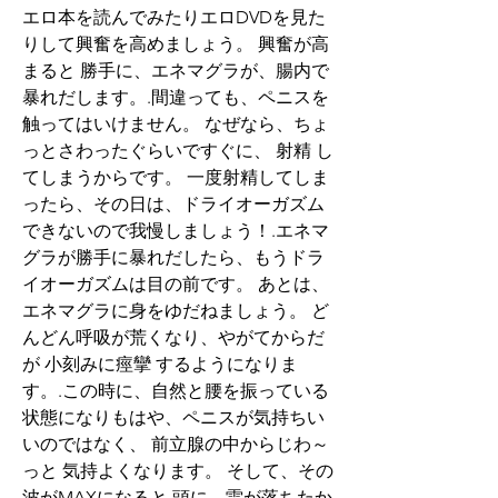
エロ本を読んでみたりエロDVDを見た
りして興奮を高めましょう。 興奮が高
まると 勝手に、エネマグラが、腸内で
暴れだします。.間違っても、ペニスを
触ってはいけません。 なぜなら、ちょ
っとさわったぐらいですぐに、 射精 し
てしまうからです。 一度射精してしま
ったら、その日は、ドライオーガズム
できないので我慢しましょう！.エネマ
グラが勝手に暴れだしたら、もうドラ
イオーガズムは目の前です。 あとは、
エネマグラに身をゆだねましょう。 ど
んどん呼吸が荒くなり、やがてからだ
が 小刻みに痙攣 するようになりま
す。.この時に、自然と腰を振っている
状態になりもはや、ペニスが気持ちい
いのではなく、 前立腺の中からじわ～
っと 気持よくなります。 そして、その
波がMAXになると 頭に、雷が落ちたか