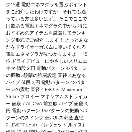
グ15選 電動エネマグラを選ぶポイント
をご紹介したわけですが、それでも迷
っている方は多いはず。 そこでここで
は数ある電動エネマグラの中から 特に
おすすめのアイテムを厳選してランキ
ング形式でご紹介 します！ きっとあな
たをドライオーガズムに導いてくれる
電動エネマグラが見つかりますよ！ 15
位.ドライデビューにやさしいスリムエ
ネマ 値段 2,円 電動パターン 4パターン
の振動 3段階の強弱設定 直径 2.あなる
バイブ 値段 2,円 電動パターン 12パタ
ーンの震動 直径 4.PRO-Ｅ Maximum 
Striker プロイー マキシマムストライカ
ー 値段 7.AILOVA 前立腺 バイブ 値段 3,
円 電動パターン 16パターンの振動 3パ
ターンのスイング 低パルス刺激 直径 
2.LEVETT Louis （レヴェット ルイス） 
値段 19,円 電動パターン 3パターンのス