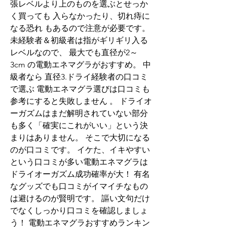
張レベルより上のものを選ぶとせっか
く買っても 入らなかったり、切れ痔に
なる恐れ もあるので注意が必要です。 
未経験者＆初級者は指がギリギリ入る
レベルなので、 最大でも直径が2～
3cm の電動エネマグラがおすすめ。 中
級者なら 直径3.ドライ経験者の口コミ
で選ぶ 電動エネマグラ選びは口コミも
参考にすると失敗しません 。 ドライオ
ーガズムはまだ解明されていない部分
も多く「確実にこれがいい」という決
まりはありません。 そこで大切になる
のが口コミです。 イケた、イキやすい
という口コミが多い電動エネマグラは
ドライオーガズム成功確率が大！ 有名
なグッズでも口コミがイマイチなもの
は避けるのが賢明です。 謳い文句だけ
でなくしっかり口コミを確認しましょ
う！ 電動エネマグラおすすめランキン