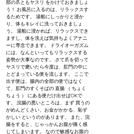
部の爪ともヤスリ をかけておきましょ
う！.お風呂に入るのは、リラックスす
るためです。 湯船にしっかりと浸か
り、体もキレイに洗っておきましょ
う。 湯船に浸かれば、リラックスでき
ますし、体を洗えば気持ちよくアナニ
ーに専念できます。 ドライオーガズム
には、なんといってもリラックスする
姿勢が大事なのです。.さて爪を切って
ヤスリで磨いたら今度は、肛門の中に
とどまっている便を流します。 ここで
出す便は、腸内の全部の便ではなく
て、肛門のすくそばの 直腸 （ ちょく
ちょう ） にある便だけ出せばOKで
す。.浣腸の悪いところは、まず 買うの
がめんどくさい、お金がかかる、恥ず
かしい というのがあります。 また、浣
腸をすると、じゃっかんお腹が痛く感
じてしまいます。 なので敏感なお腹の