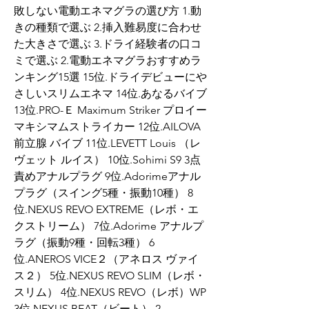
敗しない電動エネマグラの選び方 1.動
きの種類で選ぶ 2.挿入難易度に合わせ
た大きさで選ぶ 3.ドライ経験者の口コ
ミで選ぶ 2.電動エネマグラおすすめラ
ンキング15選 15位.ドライデビューにや
さしいスリムエネマ 14位.あなるバイブ 
13位.PRO-Ｅ Maximum Striker プロイー 
マキシマムストライカー 12位.AILOVA 
前立腺 バイブ 11位.LEVETT Louis （レ
ヴェット ルイス） 10位.Sohimi S9 3点
責めアナルプラグ 9位.Adorimeアナル
プラグ（スイング5種・振動10種） 8
位.NEXUS REVO EXTREME（レボ・エ
クストリーム） 7位.Adorime アナルプ
ラグ（振動9種・回転3種） 6
位.ANEROS VICE２（アネロス ヴァイ
ス２） 5位.NEXUS REVO SLIM（レボ・
スリム） 4位.NEXUS REVO（レボ）WP 
3位.NEXUS BEAT（ビート） 2