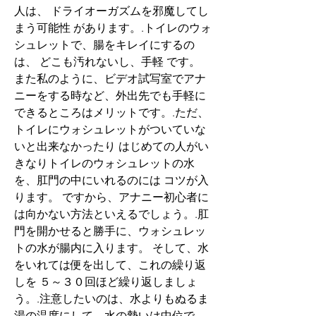
人は、 ドライオーガズムを邪魔してし
まう可能性 があります。.トイレのウォ
シュレットで、腸をキレイにするの
は、 どこも汚れないし、手軽 です。 
また私のように、ビデオ試写室でアナ
ニーをする時など、外出先でも手軽に
できるところはメリットです。.ただ、
トイレにウォシュレットがついていな
いと出来なかったり はじめての人がい
きなりトイレのウォシュレットの水
を、肛門の中にいれるのには コツが入
ります。 ですから、アナニー初心者に
は向かない方法といえるでしょう。.肛
門を開かせると勝手に、ウォシュレッ
トの水が腸内に入ります。 そして、水
をいれては便を出して、これの繰り返
しを ５～３０回ほど繰り返しましょ
う。.注意したいのは、水よりもぬるま
湯の温度にして、水の勢いは中位で