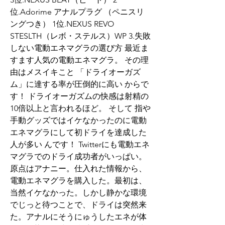
位.Adorime アナルプラグ （ペニスリ
ングつき） 1位.NEXUS REVO 
STESLTH（レボ・ステルス）WP 3.失敗
しない電動エネマグラの選び方 最近ま
すます人気の電動エネマグラ。 その理
由はメスイキこと 「ドライオーガズ
ム」に達する率が圧倒的に高い からで
す！ ドライオーガズムの快感は射精の
10倍以上と言われるほど。 そして 指や
手動グッズではイケなかったのに電動
エネマグラにして初ドライを達成した
人が多い んです！ Twitterにも電動エネ
マグラでのドライ成功者がいっぱい。 
原点はアナニー。仕入れた情報から、
電動エネマグラを購入した。最初は、
当然イケなかった。しかし静かな環境
でじっと待つことで、ドライは突然来
た。アナルにそうにゅうしたエネが体