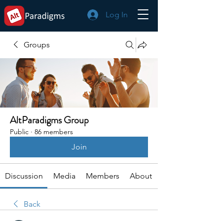
Log In
Groups
AltParadigms Group
Public
·
86 members
Join
Discussion
Media
Members
About
Back