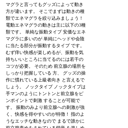
マグラと言ってもグッズによって動き
方が違います。 そこでまずは動きの種
類でエネマグラを絞り込みましょう！ 
電動エネマグラの動きは主に以下の3種
類です。 単純な振動タイプ 安価なエネ
マグラに多いのが 単純にヘッドや会陰
に当たる部分が振動するタイプ です。 
むず痒い快感が楽しめるが、振動を気
持ちいいところに当てるのには若干の
コツが必要。 そのため 前立腺の場所を
しっかり把握している 方、 グッズの操
作に慣れている上級者向き と言えるで
しょう。 ノックタイプ ノックタイプは 
手マンのようにトントンと前立腺をピ
ンポイントで刺激 することが可能で
す。 振動のみより前立腺への刺激が強
く、快感を得やすいのが特徴！ 指のよ
うなエッチな動きなので まるで誰かに
前立腺責めをされている錯覚 を楽しめ