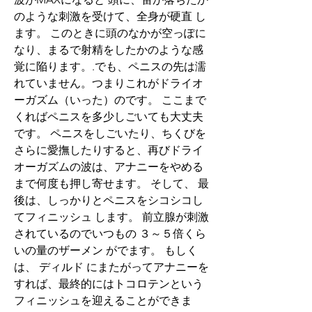
のような刺激を受けて、全身が硬直 し
ます。 このときに頭のなかが空っぽに
なり、まるで射精をしたかのような感
覚に陥ります。.でも、ペニスの先は濡
れていません。つまりこれがドライオ
ーガズム（いった）のです。 ここまで
くればペニスを多少しごいても大丈夫
です。 ペニスをしごいたり、ちくびを
さらに愛撫したりすると、再びドライ
オーガズムの波は、アナニーをやめる
まで何度も押し寄せます。 そして、 最
後は、しっかりとペニスをシコシコし
てフィニッシュ します。 前立腺が刺激
されているのでいつもの ３～５倍くら
いの量のザーメン がでます。 もしく
は、 ディルド にまたがってアナニーを
すれば、最終的にはトコロテンという
フィニッシュを迎えることができま