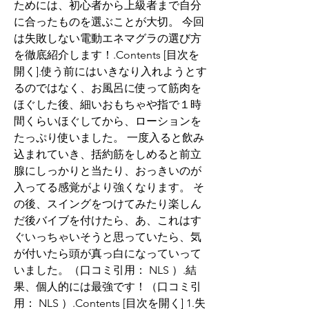
ためには、初心者から上級者まで自分
に合ったものを選ぶことが大切。 今回
は失敗しない電動エネマグラの選び方
を徹底紹介します！.Contents [目次を
開く].使う前にはいきなり入れようとす
るのではなく、お風呂に使って筋肉を
ほぐした後、細いおもちゃや指で１時
間くらいほぐしてから、ローションを
たっぷり使いました。 一度入ると飲み
込まれていき、括約筋をしめると前立
腺にしっかりと当たり、おっきいのが
入ってる感覚がより強くなります。 そ
の後、スイングをつけてみたり楽しん
だ後バイブを付けたら、あ、これはす
ぐいっちゃいそうと思っていたら、気
が付いたら頭が真っ白になっていって
いました。（口コミ引用： NLS ）.結
果、個人的には最強です！（口コミ引
用： NLS ）.Contents [目次を開く] 1.失