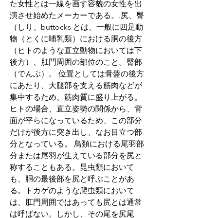
た女性とは一線を画す容貌の女性を出
演させ始めたメーカーである。.尻、臀
（しり、buttocks とは、一般に四足動
物（とくに哺乳類）における胴の後方
（ヒトのような直立動物においては下
後方）、肛門周囲の部位のこと。臀部
（でんぶ）。 位置としては骨盤の後方
にあたり、大腿部を支える筋肉などが
集中するため、筋肉質に盛り上がる。
ヒトの場合、直立姿勢の関係から、背
面が平らになっているため、この部分
だけが後方に突き出し、なお目立つ部
分となっている。 鳥類における尾羽部
分または尾羽が生えている部分を尻と
称することもある。昆虫類において
も、胴の最後部を尻と呼ぶことがあ
る。トカゲのような爬虫類において
は、肛門周囲ではあっても尻とは通常
は呼ばない。しかし、その尾を尻尾