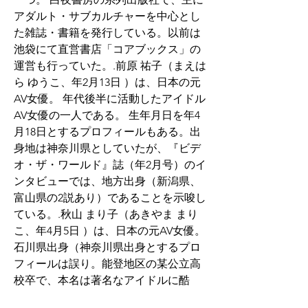
アダルト・サブカルチャーを中心とし
た雑誌・書籍を発行している。以前は
池袋にて直営書店「コアブックス」の
運営も行っていた。.前原 祐子（まえは
ら ゆうこ、年2月13日 ）は、日本の元
AV女優。 年代後半に活動したアイドル
AV女優の一人である。 生年月日を年4
月18日とするプロフィールもある。出
身地は神奈川県としていたが、『ビデ
オ・ザ・ワールド』誌（年2月号）のイ
ンタビューでは、地方出身（新潟県、
富山県の2説あり）であることを示唆し
ている。.秋山 まり子（あきやま まり
こ、年4月5日 ）は、日本の元AV女優。 
石川県出身（神奈川県出身とするプロ
フィールは誤り。能登地区の某公立高
校卒で、本名は著名なアイドルに酷
似）。血液型:A型。身長cm。スリーサ