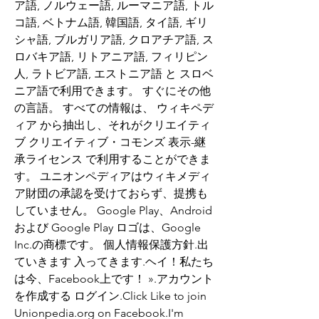
ア語, ノルウェー語, ルーマニア語, トル
コ語, ベトナム語, 韓国語, タイ語, ギリ
シャ語, ブルガリア語, クロアチア語, ス
ロバキア語, リトアニア語, フィリピン
人, ラトビア語, エストニア語 と スロベ
ニア語で利用できます。 すぐにその他
の言語。 すべての情報は、 ウィキペデ
ィア から抽出し、それがクリエイティ
ブ クリエイティブ・コモンズ 表示-継
承ライセンス で利用することができま
す。 ユニオンペディアはウィキメディ
ア財団の承認を受けておらず、提携も
していません。 Google Play、Android 
および Google Play ロゴは、Google 
Inc.の商標です。 個人情報保護方針.出
ていきます 入ってきます.ヘイ！私たち
は今、Facebook上です！ ».アカウント
を作成する ログイン.Click Like to join 
Unionpedia.org on Facebook.I'm 