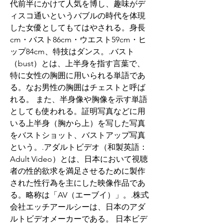
代前半にかけて人気を博し、趣味がデ
ィスコ通いというバブルの時代を体現
した女優としてもてはやされる。身長
cm・バスト86cm・ウエスト59cm・ヒ
ップ84cm、特技はダンス。.バスト 
（bust）とは、上半身を指す言葉で、
特に女性の胸囲に用いられる単語であ
る。なお男性の胸囲はチェストと呼ば
れる。 また、半身像や胸像を示す単語
としても使われる。証明写真などに用
いる上半身（胸から上）を写した写真
をバストショット、バストアップ写真
という。.アダルトビデオ（和製英語：
Adult Video）とは、日本において視聴
者の性的欲求を満足させるために製作
された性行為を主にした映像作品であ
る。略称は「AV（エーブイ）」。.株式
会社エッチアールシーは、日本のアダ
ルトビデオメーカーである。 日本ビデ