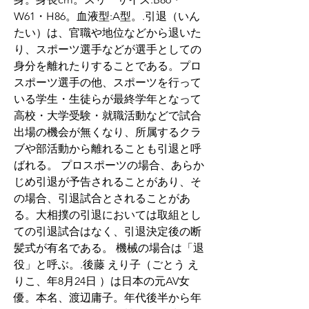
W61・H86。血液型:A型。.引退（いん
たい）は、官職や地位などから退いた
り、スポーツ選手などが選手としての
身分を離れたりすることである。プロ
スポーツ選手の他、スポーツを行って
いる学生・生徒らが最終学年となって
高校・大学受験・就職活動などで試合
出場の機会が無くなり、所属するクラ
ブや部活動から離れることも引退と呼
ばれる。 プロスポーツの場合、あらか
じめ引退が予告されることがあり、そ
の場合、引退試合とされることがあ
る。大相撲の引退においては取組とし
ての引退試合はなく、引退決定後の断
髪式が有名である。 機械の場合は「退
役」と呼ぶ。.後藤 えり子（ごとう え
りこ、年8月24日 ）は日本の元AV女
優。本名、渡辺庸子。年代後半から年