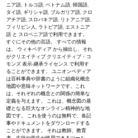
ニア語, トルコ語, ベトナム語, 韓国語, 
タイ語, ギリシャ語, ブルガリア語, クロ
アチア語, スロバキア語, リトアニア語, 
フィリピン人, ラトビア語, エストニア
語 と スロベニア語で利用できます。 
すぐにその他の言語。.すべての情報
は、 ウィキペディア から抽出し、それ
がクリエイティブ クリエイティブ・コ
モンズ 表示-継承ライセンス で利用す
ることができます。.ユニオンペディア
は百科事典や辞書のように組織化概念
地図や意味ネットワークです。これ
は、それぞれの概念との関係の簡単な
定義を与えます。 これは、概念図の基
礎となる巨大なオンライン精神的な地
図です。 これを使うのは無料で、各記
事やドキュメントをダウンロードする
ことができます。 それは教師、教育
者、生徒や学生が使用できるツール、