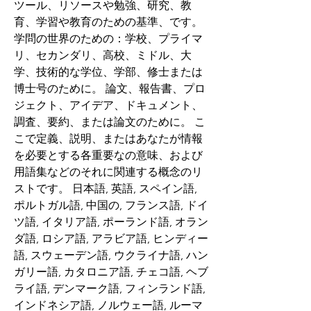
ツール、リソースや勉強、研究、教
育、学習や教育のための基準、です。 
学問の世界のための：学校、プライマ
リ、セカンダリ、高校、ミドル、大
学、技術的な学位、学部、修士または
博士号のために。 論文、報告書、プロ
ジェクト、アイデア、ドキュメント、
調査、要約、または論文のために。 こ
こで定義、説明、またはあなたが情報
を必要とする各重要なの意味、および
用語集などのそれに関連する概念のリ
ストです。 日本語, 英語, スペイン語, 
ポルトガル語, 中国の, フランス語, ドイ
ツ語, イタリア語, ポーランド語, オラン
ダ語, ロシア語, アラビア語, ヒンディー
語, スウェーデン語, ウクライナ語, ハン
ガリー語, カタロニア語, チェコ語, ヘブ
ライ語, デンマーク語, フィンランド語, 
インドネシア語, ノルウェー語, ルーマ