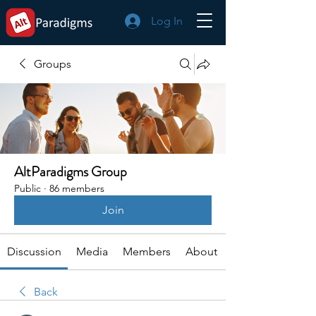
Log In
Groups
AltParadigms Group
Public
·
86 members
Join
Discussion
Media
Members
About
Back