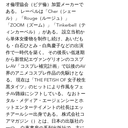
オ倫理協会（ビデ倫）加盟メーカーで
ある。 レーベルは「Cher（シェー
ル）」「Rouge（ルージュ）」
「ZOOM（ズーム）」「Tinkerbell（テ
ィンカーベル）」がある。 設立当初か
ら単体女優物を制作し続け、あいだも
も・白石ひとみ・白鳥慶子などの出演
作で一時代を築く。 その後長い低迷期
から新世紀エヴァンゲリオンのコスプ
レAV「コスプレ補完計画」で以後のAV
界のアニメコスプレ作品の先駆けとな
る。 現在は「THE FETISH OF 女子校生
黒タイツ」のヒットにより作風をフェ
チAV路線にシフトしている。 なおトー
タル・メディア・エージェンシーとホ
ットエンターテイメントの社長はエッ
チアールシー出身である。.株式会社コ
アマガジン（）とは、日本の出版社の
一つ。 白夜書房の系列出版社で、主に