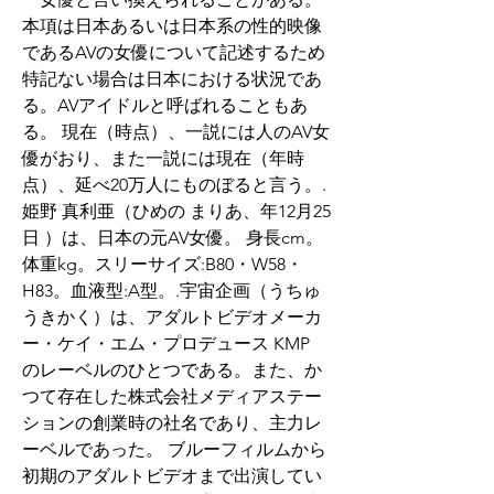
本項は日本あるいは日本系の性的映像
であるAVの女優について記述するため
特記ない場合は日本における状況であ
る。AVアイドルと呼ばれることもあ
る。 現在（時点）、一説には人のAV女
優がおり、また一説には現在（年時
点）、延べ20万人にものぼると言う。.
姫野 真利亜（ひめの まりあ、年12月25
日 ）は、日本の元AV女優。 身長cm。
体重kg。スリーサイズ:B80・W58・
H83。血液型:A型。.宇宙企画（うちゅ
うきかく）は、アダルトビデオメーカ
ー・ケイ・エム・プロデュース KMP 
のレーベルのひとつである。また、か
つて存在した株式会社メディアステー
ションの創業時の社名であり、主力レ
ーベルであった。 ブルーフィルムから
初期のアダルトビデオまで出演してい