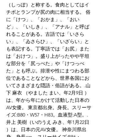
（しっぽ）と称する。食肉としてはイ
チボとランプが尻の肉に相当する。 俗
に「けつ」、「おかま」、「おい
ど」、「いしき」、「アナル」と呼ば
れることがある。古語では「いさら
い」、「ゐさらひ」、「いざらい」と
も表記する。丁寧語では「お尻」また
は「おけつ」。盛り上がったやや平坦
な部分を「尻っぺた」や「けつっぺ
た」とも呼ぶ。排泄や性にまつわる部
位であることなどから、世界各国にお
いてさまざまな隠語・俗語がある。.山
下 麻衣 （やました まい、年2月9日 ）
は、年から年にかけて活動した日本の
AV女優。 東京都出身。身長。スリーサ
イズ:B80・W57・H83。血液型:A型。.
井上 美樹（いのうえ みき、年1月22日 
）は、日本の元AV女優。 神奈川県出
身。身長cm。スリーサイズ:B86・