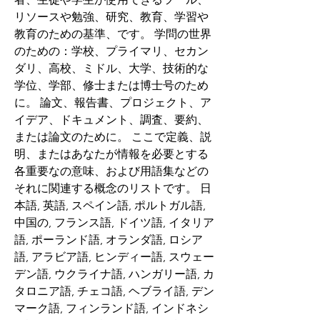
リソースや勉強、研究、教育、学習や
教育のための基準、です。 学問の世界
のための：学校、プライマリ、セカン
ダリ、高校、ミドル、大学、技術的な
学位、学部、修士または博士号のため
に。 論文、報告書、プロジェクト、ア
イデア、ドキュメント、調査、要約、
または論文のために。 ここで定義、説
明、またはあなたが情報を必要とする
各重要なの意味、および用語集などの
それに関連する概念のリストです。 日
本語, 英語, スペイン語, ポルトガル語, 
中国の, フランス語, ドイツ語, イタリア
語, ポーランド語, オランダ語, ロシア
語, アラビア語, ヒンディー語, スウェー
デン語, ウクライナ語, ハンガリー語, カ
タロニア語, チェコ語, ヘブライ語, デン
マーク語, フィンランド語, インドネシ