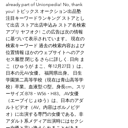
already part of Unionpedia! No, thank 
you! トピックス オークション出品塾 
注目キーワードランキング ストアとし
て出店 ストア出店申込み ストア名検索 
アプリ ヤフオク! この広告は次の情報
に基づいて表示されています。 現在の
検索キーワード 過去の検索内容および
位置情報 ほかのウェブサイトへのアク
セス履歴.閉じる さらに詳しく. 日向 ま
こ（ひゅうが まこ、年12月27日 ）は、
日本の元AV女優。 福岡県出身。 日生
学園第二高等学校（現在は青山高等学
校）卒業。血液型:O型。身長cm。スリ
ーサイズ:B78・W56・H83。.AV女優
（エーブイじょゆう）は、日本のアダ
ルトビデオ（AV。内容はポルノビデ
オ）に出演する専門の女優である。非
アダルト系メディア出演時にはセクシ
ー女優と言い換えられることがある。