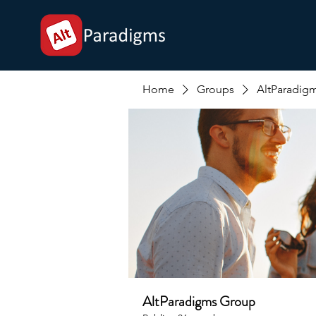
Home
Groups
AltParadig
AltParadigms Group