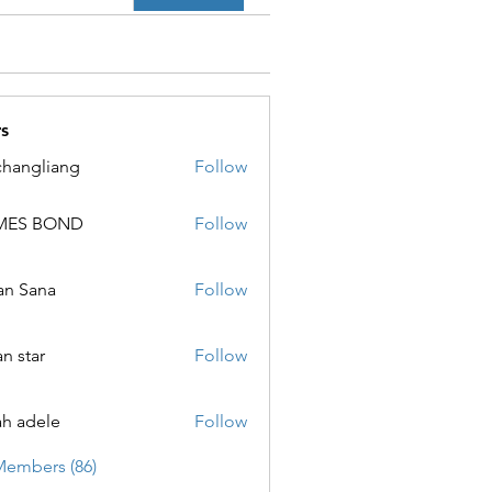
s
changliang
Follow
MES BOND
Follow
 BOND
an Sana
Follow
ana
an star
Follow
ar
ah adele
Follow
ele
Members (86)