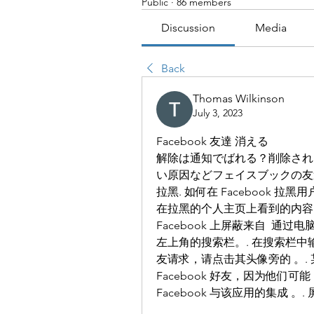
Public
·
86 members
Discussion
Media
Back
Thomas Wilkinson
July 3, 2023
Facebook 友達 消える
解除は通知でばれる？削除され
い原因などフェイスブックの友達削
拉黑. 如何在 Facebook 拉黑
在拉黑的个人主页上看到的内容. 如
Facebook 上屏蔽来自  通过电
左上角的搜索栏。. 在搜索栏中
友请求，请点击其头像旁的 。. 
Facebook 好友，因为他们可能
Facebook 与该应用的集成 。