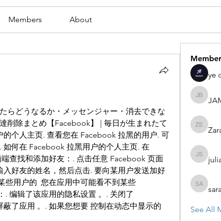
Members
About
Member
ye 
JA
JAMES
たらどうなるか・メッセンジャー・消去できな
除まとめ【Facebook】 | 毎日が生まれたて
Zar
Zaran S
用户的个人主页. 查看您在 Facebook 拉黑的用户. 可
何在 Facebook 拉黑用户的个人主页. 在 
脑端查找和添加好友：. 点击任意 Facebook 页面
juli
julian st
输入好友的姓名，然后点击. 要向某用户发送加好
某些用户的  您在应用中可能看不到某些 
sar
sarah ad
：. 编辑了该应用的隐私设置 。. 关闭了 
. 屏蔽了应用 。. 如果您想要 控制在动态中显示的 
See All 