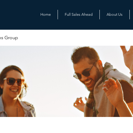
Home
Full Sales Ahead
About Us
ms Group