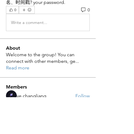
名、时间戳? your password.
0
0
Write a comment...
About
Welcome to the group! You can
connect with other members, ge
...
Read more
Members
ye changliang
Follow
JAMES BOND
Follow
JAMES BOND
Zaran Sana
Follow
Zaran Sana