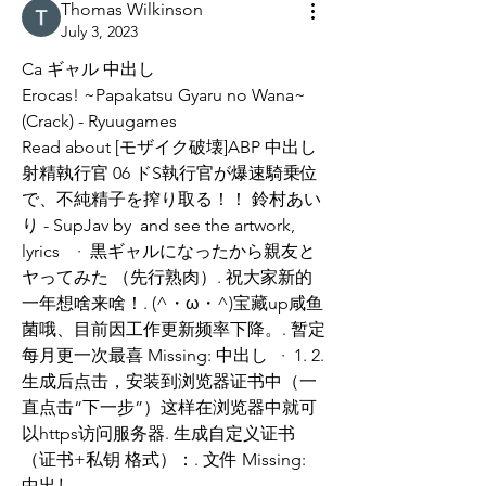
Thomas Wilkinson
July 3, 2023
Ca ギャル 中出し
Erocas! ~Papakatsu Gyaru no Wana~ 
(Crack) - Ryuugames
Read about [モザイク破壊]ABP 中出し 
射精執行官 06 ドS執行官が爆速騎乗位
で、不純精子を搾り取る！！ 鈴村あい
り - SupJav by  and see the artwork, 
lyrics   · 黒ギャルになったから親友と
ヤってみた （先行熟肉）. 祝大家新的
一年想啥来啥！. (^・ω・^)宝藏up咸鱼
菌哦、目前因工作更新频率下降。. 暂定
每月更一次最喜 Missing: 中出し  · 1. 2. 
生成后点击，安装到浏览器证书中（一
直点击“下一步”）这样在浏览器中就可
以https访问服务器. 生成自定义证书
（证书+私钥 格式）：. 文件 Missing: 
中出し