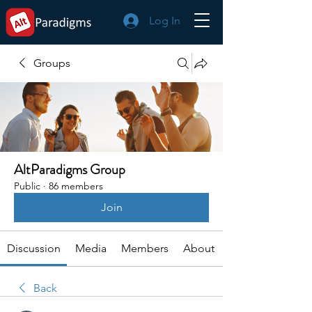
Log In
Groups
AltParadigms Group
Public
·
86 members
Join
Discussion
Media
Members
About
Back