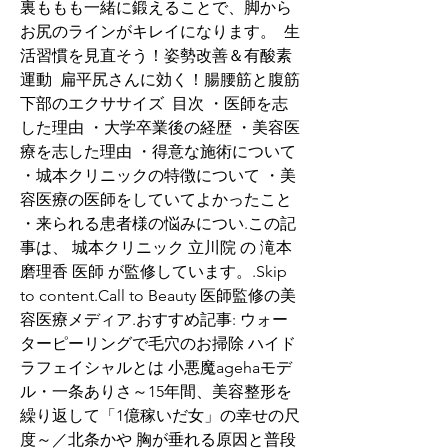
裏ももも一緒に鍛えることで、脚から
お尻のラインがキレイになります。  生
活習慣を見直そう！姿勢改善＆有酸素
運動  扁平尻さんに効く！腸腰筋と腹筋
下部のエクササイズ  目次 ・医師を志
した理由 ・大学卒業後の経歴 ・美容医
療を志した理由 ・得意な施術について 
・城本クリニックの特徴について ・美
容医療の医師をしていてよかったこと 
・来られる患者様の悩みについ.この記
事は、 城本クリニック 立川院 の 滝本
磨理香 医師 が監修しています。.Skip 
to content.Call to Beauty 医師監修の美
容医療メディア.おすすめ記事: ウォー
ターピーリングで毛穴のお掃除 ハイド
ラフェイシャルとは 小悪魔agehaモデ
ル・一条ありさ～15年間、美容整形を
繰り返して「1億稼いだ女」の幸せの尺
度～／北条かや 胸が垂れる原因と普段