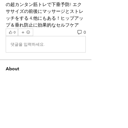
の超カンタン筋トレで下垂予防! エク
ササイズの前後にマッサージとストレ
ッチをする 4.他にもある！ヒップアッ
プ＆垂れ防止に効果的なセルフケア 
0
0
댓글을 입력하세요.
About
Welcome to the group! You can
connect with other members, ge
...
Read more
Members
ye changliang
Follow
JAMES BOND
Follow
JAMES BOND