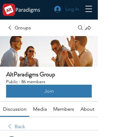
Log In
Groups
AltParadigms Group
Public
·
86 members
Join
Discussion
Media
Members
About
Back