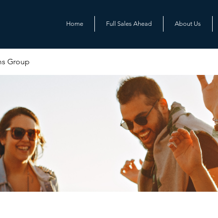
Home
Full Sales Ahead
About Us
ms Group