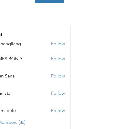
s
changliang
Follow
MES BOND
Follow
 BOND
an Sana
Follow
ana
an star
Follow
ar
ah adele
Follow
ele
Members (86)