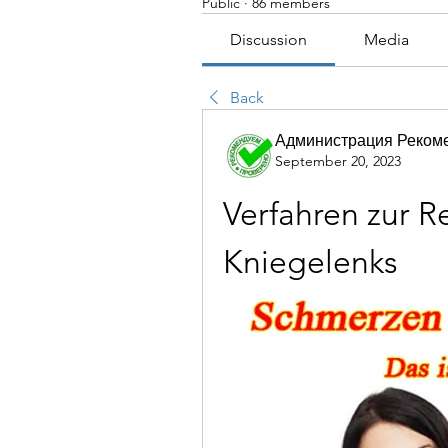
Public
·
86 members
Discussion
Media
Back
Администрация Реком
September 20, 2023
Verfahren zur R
Kniegelenks