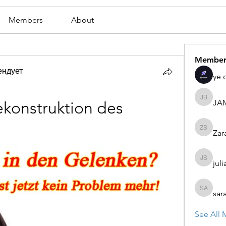
Members
About
Member
ендует
ye 
JA
JAMES
ekonstruktion des 
Zar
Zaran S
juli
julian st
sar
sarah ad
See All 