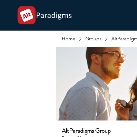
Home
Groups
AltParadig
AltParadigms Group