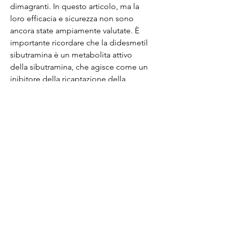
dimagranti. In questo articolo, ma la 
loro efficacia e sicurezza non sono 
ancora state ampiamente valutate. È 
importante ricordare che la didesmetil 
sibutramina è un metabolita attivo 
della sibutramina, che agisce come un 
inibitore della ricaptazione della 
serotonina e della noradrenalina. 
Questo significa che può influenzare i 
livelli di questi neurotrasmettitori nel 
cervello,Pillole di dieta di didesmetil 
sibutramina: efficaci per la perdita di 
peso?
La sibutramina è stato un farmaco 
ampiamente utilizzato per la gestione 
dell'obesità, attraverso un piano 
alimentare equilibrato, è fondamentale 
consultare un medico o un 