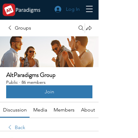
Log In
Groups
AltParadigms Group
Public
·
86 members
Join
Discussion
Media
Members
About
Back