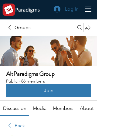
Log In
Groups
AltParadigms Group
Public
·
86 members
Join
Discussion
Media
Members
About
Back