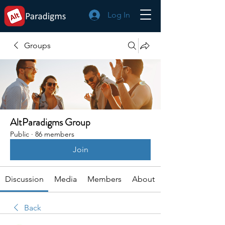
Log In
Groups
AltParadigms Group
Public
·
86 members
Join
Discussion
Media
Members
About
Back