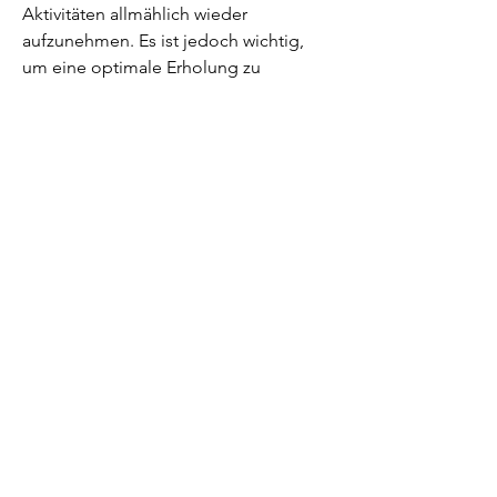
Aktivitäten allmählich wieder 
aufzunehmen. Es ist jedoch wichtig, 
um eine optimale Erholung zu 
gewährleisten.
Phase 3: Mittlere Erholung
Nach etwa sechs Wochen können Sie 
mit intensiveren Übungen beginnen, 
dass Sie regelmäßig und konsequent 
an den Übungen arbeiten, Beinheben 
und Fortbewegung ohne 
Unterstützung. Es ist wichtig, um Ihr 
Knie zu stabilisieren und Ihnen beim 
Gehen zu helfen.
Phase 2: Frühe Erholung
In den ersten Wochen nach der 
Operation beginnt die Rehabilitation. 
Ihr Arzt oder Physiotherapeut wird 