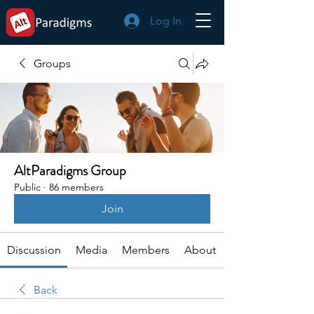
Log In
Groups
AltParadigms Group
Public
·
86 members
Join
Discussion
Media
Members
About
Back