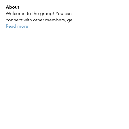
About
Welcome to the group! You can
connect with other members, ge
...
Read more
Members
ye changliang
Follow
JAMES BOND
Follow
JAMES BOND
Zaran Sana
Follow
Zaran Sana
julian star
Follow
julian star
sarah adele
Follow
sarah adele
See All Members (86)