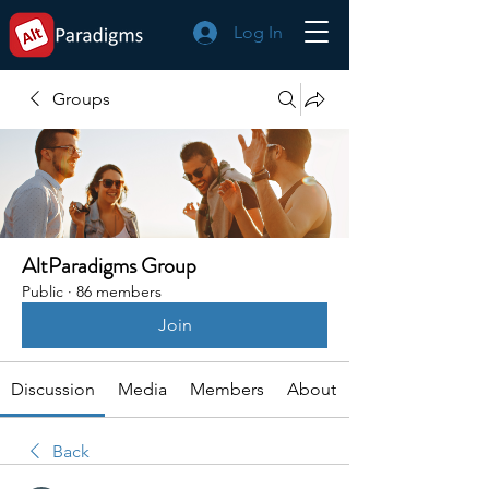
Log In
Groups
AltParadigms Group
Public
·
86 members
Join
Discussion
Media
Members
About
Back