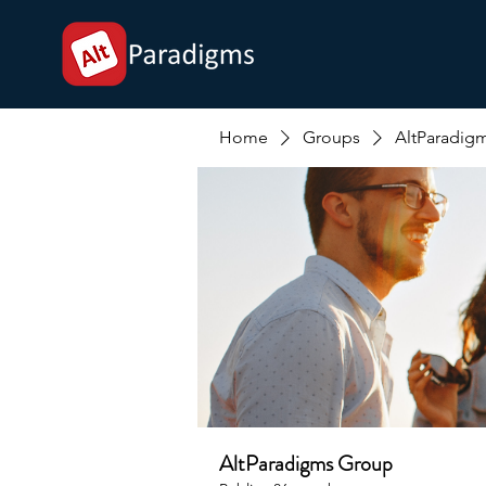
Home
Groups
AltParadig
AltParadigms Group