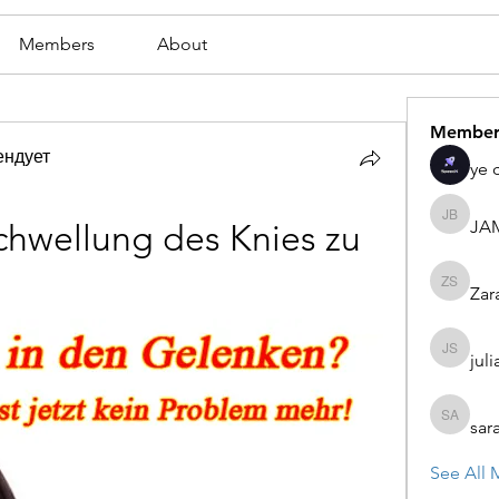
Members
About
Member
ендует
ye 
JA
JAMES
chwellung des Knies zu 
Zar
Zaran S
juli
julian st
sar
sarah ad
See All 