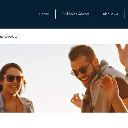
Home
Full Sales Ahead
About Us
ms Group