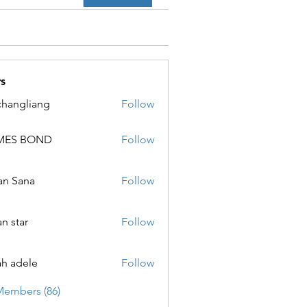
s
changliang
Follow
MES BOND
Follow
 BOND
an Sana
Follow
ana
an star
Follow
ar
ah adele
Follow
ele
Members (86)