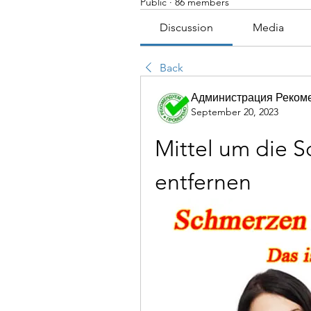
Public
·
86 members
Discussion
Media
Back
Администрация Реком
September 20, 2023
Mittel um die S
entfernen