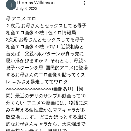
Thomas Wilkinson
July 3, 2023
母 アニメ エロ
２次元 お母さんとセックスしてる母子
相姦エロ画像 43枚 | 色イロ情報局
2次元 お母さんとセックスしてる母子
相姦エロ画像 43枚. /01/ 1. 近親相姦と
言えば、父親×娘パターンが真っ先に
思い浮かびますか？. それとも、母親×
息子パターンを思  国民的アニメに登場
するお母さんのエロ画像を貼ってくス
レ ←みさえ暴走しててワロタ
wwwwwwwwwwwwww (画像あり) 【疑
問】最近のデリのサンプル動画って10
分くらい  アニメや漫画には、物語に深
みを与える個性豊かなママキャラが多
数登場します。 どこかほっとする庶民
的なお母さんキャラから、天真爛漫で
破天荒なお母さん、男勝りで 