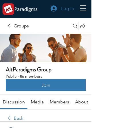
Log In
Groups
AltParadigms Group
Public
·
86 members
Join
Discussion
Media
Members
About
Back