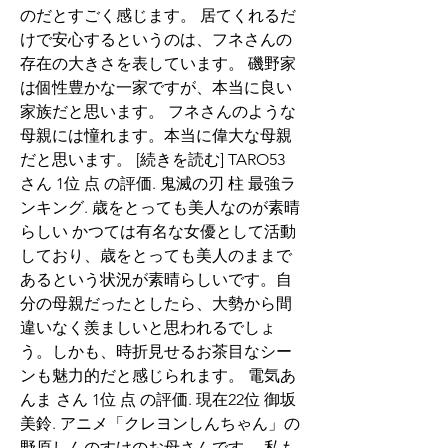
のだとすごく感じます。 居てくれるだ
けで安心するというのは、フネさんの
存在の大きさを表しています。 磯野家
は個性豊かな一家ですが、本当に良い
家族だと思います。 フネさんのような
母親には憧れます。本当に偉大な母親
だと思います。 [続きを読む] TARO53 
さん 1位 点 の評価. 鬼滅の刃 柱 最強ラ
ンキング. 歳をとっても美人なのが素晴
らしい かつては有名な女優として活動
しており、歳をとっても美人のままで
あるという状況が素晴らしいです。自
分の母親だったとしたら、大勢から間
違いなく羨ましいと思われるでしょ
う。しかも、時折見せるお茶目なシー
ンも魅力的だと感じられます。 電気あ
んま さん 1位 点 の評価. 現在22位 御坂
美鈴. アニメ「クレヨンしんちゃん」の
野原しんのすけのお母さんです。 私も