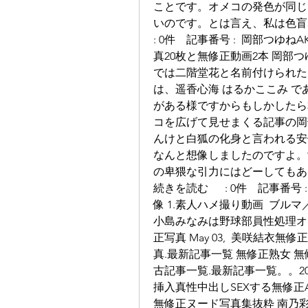
ことです。オメコの発色が同じ
いのです。とは言え、私は色盲な
: 0件　記事番号 :  岡部つゆね
真20枚と無修正動画2本 岡部つゆね 
では二階堂花と名前付けられた
は、遥香心海 はるかここみ 
がある様ですからもしかしたら本名
コを広げて見せまくる記事の岡
んけと白狐の化身と言われる安
なんと想像しましたのですよ。
の卑猥な引力にはどーしてもあ
続きを読む 　 : 0件　記事番号 
像 1.素人ハメ撮り動画  ブルマ／体
小島みなみは野球部員性処理オ
正写真 May 03,  美咲結衣
真.最新記事一覧 無修正熟女 無
古記事一覧.最新記事一覧。。2
挿入真性中出しSEXする無修正AV May
無修正ヌード写真集抜粋 南乃彩花