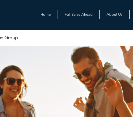
Home
Full Sales Ahead
About Us
ms Group