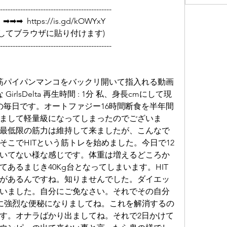
--------------------------------------------
  https://is.gd/kOWYxY   
         (リンクをコピーしてブラウザに貼り付けます)
--------------------------------------------
本筋パイパンマンコをバックリ開いて指入れる動画
rlsDelta 再生時間 : 1分 私、身長cmにして現
の毎日です。オートファジー16時間断食を半年間
まして軽量級になってしまったのでございま
最低限の筋力は維持して来ましたが、こんなで
こでHITという筋トレを始めました。今日で12
いてない様な感じです。体重は増えるどころか
あるまじき40Kg台となってしまいます。HIT
があるんですね。知りませんでした。ダイエッ
いました。自分にご免なさい。それでその自分
ぐに強烈な便秘になりましてね。これを解消するの
す。オナラばかり出ましてね。それで2日かけて