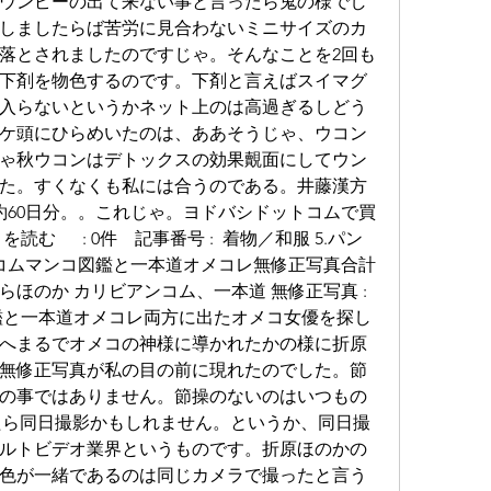
ウンピーの出て来ない事と言ったら鬼の様でし
しましたらば苦労に見合わないミニサイズのカ
落とされましたのですじゃ。そんなことを2回も
下剤を物色するのです。下剤と言えばスイマグ
入らないというかネット上のは高過ぎるしどう
ケ頭にひらめいたのは、ああそうじゃ、ウコン
ゃ秋ウコンはデトックスの効果覿面にしてウン
た。すくなくも私には合うのである。井藤漢方
約60日分。。これじゃ。ヨドバシドットコムで買
む 　 : 0件　記事番号 :  着物／和服 5.パン
ンコムマンコ図鑑と一本道オメコレ無修正写真合計
はらほのか カリビアンコム、一本道 無修正写真 : 
図鑑と一本道オメコレ両方に出たオメコ女優を探し
へまるでオメコの神様に導かれたかの様に折原
無修正写真が私の目の前に現れたのでした。節
の事ではありません。節操のないのはいつもの
たら同日撮影かもしれません。というか、同日撮
ルトビデオ業界というものです。折原ほのかの
色が一緒であるのは同じカメラで撮ったと言う