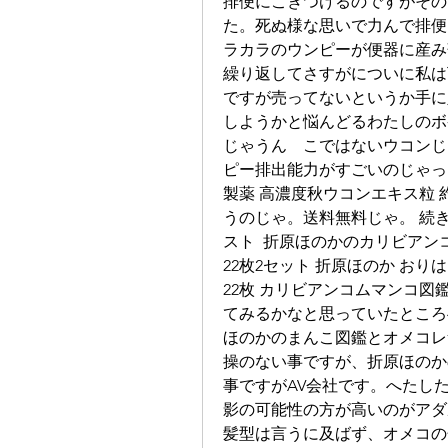
排便にこぎつけるのですがその
た。死ぬ様な思いで力んで排便
ラカラのウンピーが便器に産み
繰り返してさすがについに私は
ですが売ってないというか手に
しようかと悩んどるわたしのボ
じゃうん　こではないウコンじ
ピー排出能力がすごいのじゃっ
製薬 高濃度秋ウコンエキス粒 
うのじゃ。送料無料じゃ。 続きを読
スト  折原ほのかのカリビア
22枚2セット 折原ほのか おり
22枚 カリビアンコムマンコ
てみるかなと思っていたところ
ほのかのまんこ図鑑とオメコレ
操のない事ですが、折原ほのか
事ですがAV会社です。へたし
影の可能性の方が高いのがアダ
髪型は言うに及ばず、オメコの