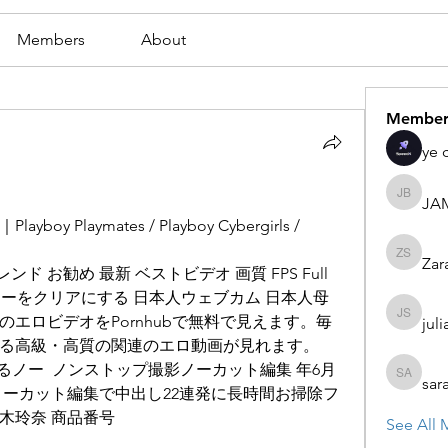
Members
About
Member
ye 
JA
JAMES
laymates / Playboy Cybergirls / 
Zar
Zaran S
ド お勧め 最新 ベストビデオ 画質 FPS Full 
ルターをクリアにする 日本人ウェブカム 日本人母 
 のエロビデオをPornhubで無料で見えます。毎
juli
julian st
る高級・高質の関連のエロ動画が見れます。
いるノー  ノンストップ撮影ノーカット編集 年6月
sar
sarah ad
ノーカット編集で中出し22連発に長時間お掃除フ
木玲奈 商品番号 
See All 