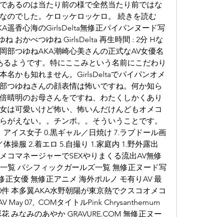
であるのは当たり前の様で全然当たり前ではな
のでした。ケロッケロッケロ。 続きを読む 　 
AKA遥香心海のGirlsDelta無修正パイパンヌード写
おかべつゆね GirlsDelta 再生時間 : 2分 Hな
岡部つゆねAKA潮崎心美さんの正式なAV女優名
であるようです。特にここみという名前にこだわり
かも知れません。GirlsDeltaでパイパンオメ
部つゆねさんの顔表情は怖いですね。何か知ら
倍晴明のお母さんをですね、わたくしかくあり
女は可愛いけど怖い、怖いんだけんどもオメコ
らがえない。。チンポ。。そういうことです。 
:  アイス女子 0.黒ギャル／日焼け 7.ラブドール画
操服 2.着エロ 5.自撮り 1.家庭内 1.野外露出  
メコマネージャーでSEXやりまくる流出AV無修
無修正一覧 パシフィックガールズ一覧 無修正ヌード写
修正女優 無修正アニメ 海外ポルノ モ有りAV 最
0件 本多翼AKA水野朝陽が東京熱でクスコオメコ
 07,  COMタイトルPink Chrysanthemum
 みなみのあやか GRAVURE.COM 無修正ヌー