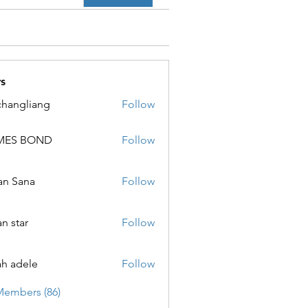
s
changliang
Follow
MES BOND
Follow
 BOND
an Sana
Follow
ana
an star
Follow
ar
ah adele
Follow
ele
Members (86)