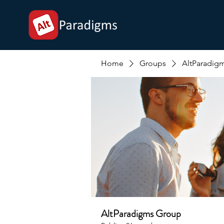
Home
Groups
AltParadig
AltParadigms Group