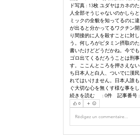
ド写真 : 13枚 ユダヤはカ
人全部そうじゃないのかしらと
ミックの全貌を知ってるのに違
が出ると分かってるワクチン開
り間接的に人を殺すことに対し
う。何しろがビタミン摂取のた
書いたけどどうだかね。今でも
ゴロ出てくるだろうことは刑事
す。ここんところを押さえない
ち日本人と白人、ついでに漢民
れてはいけません。日本人誰も
ぐ大切な心を無くす様な事をし
続きを読む 　 : 0件　記事番号 :
0
Rédigez un commentaire...