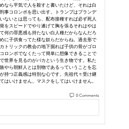
ネのためなら平気で人を殺すと書いたけど、それは白
刑事コロンボを思い出す。トランプはプランデ
いないとは思っても、配布接種すれば必ず死人
発をスピードでやり遂げて胸を張るそれはやは
て何の罪悪感も持たない白人種だからなんだろ
めに子供食ってた様な奴らだからね。過去形で
カトリックの教会の地下掘れば子供の骨がゴロ
コロンボでなくたって簡単に想像できることで
で世界を見るのがバカという生き物です。私た
族やら朝鮮人とは別物であるっていうことを忘
が持つ正義感は特別な心です。先祖代々受け継
てはいけません。マスクをしてはいけません。 
 
0 Comments