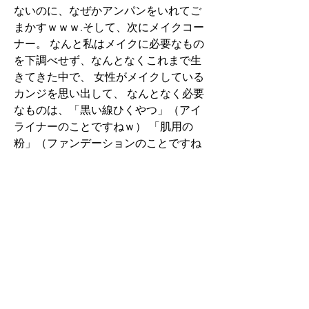
ないのに、なぜかアンパンをいれてご
まかすｗｗｗ.そして、次にメイクコー
ナー。 なんと私はメイクに必要なもの
を下調べせず、なんとなくこれまで生
きてきた中で、 女性がメイクしている
カンジを思い出して、 なんとなく必要
なものは、「黒い線ひくやつ」（アイ
ライナーのことですねｗ） 「肌用の
粉」（ファンデーションのことですね
ｗ） 「くちべに」「目のメイクをする
やつ」（アイシャドーのことですね
ｗ） と推測し、 即刻また人がいないこ
とを確認し、素早く取ります。.さぁ、
ストッキングとメイクグッズが手に入
りました。 服は、その当時、持ってい
たロングスカートにも見えるビジュア
ル系のお兄さんが着ている 服を持って
いたので、それを着ようと思っていま
した。.そして本来であれば、当然化粧