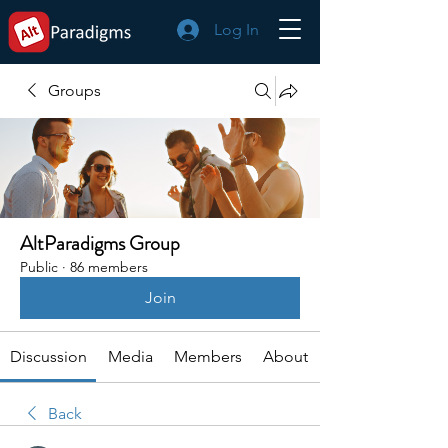
Log In
Groups
AltParadigms Group
Public
·
86 members
Join
Discussion
Media
Members
About
Back