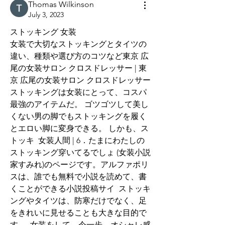
Thomas Wilkinson
July 3, 2023
ストッキング 女装
女装で大切なストッキングとタイツの
違い、種類や選び方のコツなど東京 広
尾の女装サロン クロスドレッサー | 東
京 広尾の女装サロン クロスドレッサー
ストッキングは女装にとって、コスパ
最強のアイテムだ。 ゴツゴツして美し
くない男の脚でもストッキングを履く
とエロい脚に変身できる。 しかも、ス
トッキ  女装人間 | 6．たまにわたしの
ストッキング穿いてるでしょ (女装小説
家すみれ)のページです。アルファポリ
スは、誰でも無料で小説を読めて、書
くことができる小説投稿サイ  ストッキ
ングやタイツは、防寒だけでなく、足
をきれいに見せることも大きな目的で
す。. 女装をして、今一歩、オシャレ感