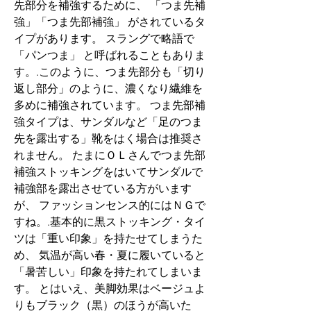
先部分を補強するために、 「つま先補
強」「つま先部補強」 がされているタ
イプがあります。 スラングで略語で 
「パンつま」 と呼ばれることもありま
す。.このように、つま先部分も「切り
返し部分」のように、濃くなり繊維を
多めに補強されています。 つま先部補
強タイプは、サンダルなど「足のつま
先を露出する」靴をはく場合は推奨さ
れません。 たまにＯＬさんでつま先部
補強ストッキングをはいてサンダルで
補強部を露出させている方がいます
が、 ファッションセンス的にはＮＧで
すね。.基本的に黒ストッキング・タイ
ツは「重い印象」を持たせてしまうた
め、 気温が高い春・夏に履いていると
「暑苦しい」印象を持たれてしまいま
す。 とはいえ、美脚効果はベージュよ
りもブラック（黒）のほうが高いた