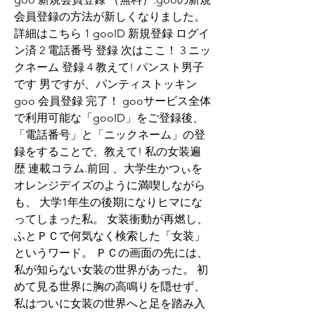
会員登録の方法が新しくなりました。 
詳細はこちら 1 gooID 新規登録 ログイ
ン済 2 電話番号 登録 次はここ！ 3 ニッ
クネーム 登録 4 教えて! パンスト男子
です 男ですが、パンティストッキン 
goo 会員登録 完了！ gooサービス全体
で利用可能な「gooID」をご登録後、
「電話番号」と「ニックネーム」の登
録をすることで、教えて! 私の女装遍
歴 連載コラム.前回 、大学生かつぃを
オレンジデイズのように満喫しながら
も、 大学1年生の後期になりヒマにな
ってしまった私。 女装衝動が再燃し、
ふとＰＣで何気なく検索した「女装」
というワード。 ＰＣの画面の先には、
私が知らない女装の世界があった。 初
めて見る世界に胸の高鳴りを隠せず、
私はついに女装の世界へと足を踏み入