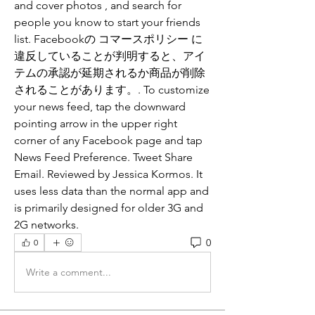
and cover photos , and search for 
people you know to start your friends 
list. Facebookの コマースポリシー に
違反していることが判明すると、アイ
テムの承認が延期されるか商品が削除
されることがあります。. To customize 
your news feed, tap the downward 
pointing arrow in the upper right 
corner of any Facebook page and tap 
News Feed Preference. Tweet Share 
Email. Reviewed by Jessica Kormos. It 
uses less data than the normal app and 
is primarily designed for older 3G and 
2G networks.
0
0
Write a comment...