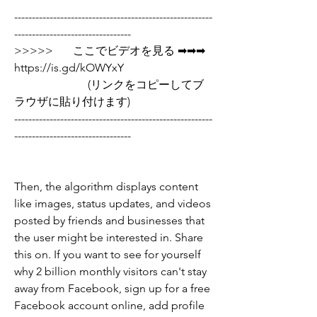
--------------------------------------------------------
---------------------------------
>>>>>       ここでビデオを見る ➡➡➡  
https://is.gd/kOWYxY   
                          (リンクをコピーしてブ
ラウザに貼り付けます)
--------------------------------------------------------
---------------------------------
Then, the algorithm displays content 
like images, status updates, and videos 
posted by friends and businesses that 
the user might be interested in. Share 
this on. If you want to see for yourself 
why 2 billion monthly visitors can't stay 
away from Facebook, sign up for a free 
Facebook account online, add profile 