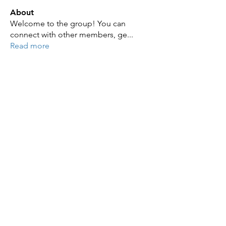
About
Welcome to the group! You can
connect with other members, ge
...
Read more
Members
ye changliang
Follow
JAMES BOND
Follow
JAMES BOND
Zaran Sana
Follow
Zaran Sana
julian star
Follow
julian star
sarah adele
Follow
sarah adele
See All Members (86)