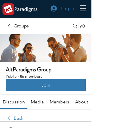
Log In
Groups
AltParadigms Group
Public
·
86 members
Join
Discussion
Media
Members
About
Back