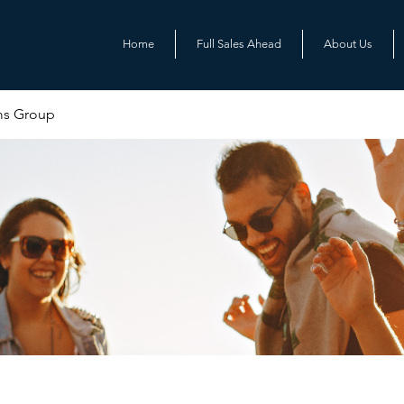
Home
Full Sales Ahead
About Us
ms Group