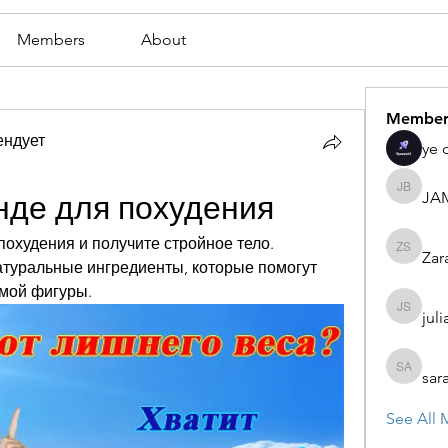
Members
About
Member
ендует
ye 
JA
JAMES
нде для похудения
похудения и получите стройное тело. 
Zar
Zaran S
туральные ингредиенты, которые помогут 
емой фигуры.
juli
julian st
sar
sarah ad
See All 