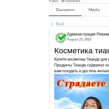
Public
·
86 members
Discussion
Media
Back
Администрация Реком
August 23, 2023
Косметика тиа
Купите косметику Тианде для 
Продукты Тианде содержат на
вам похудеть и достичь жела