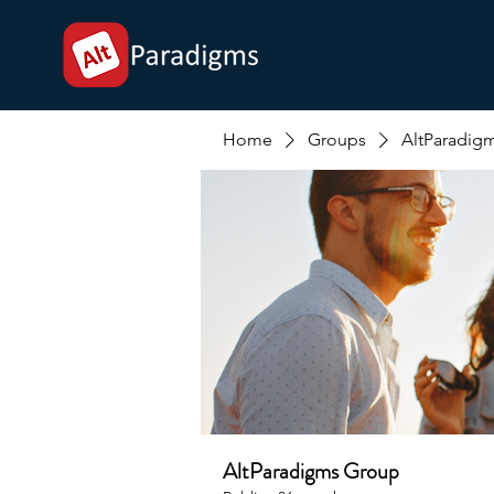
Home
Groups
AltParadig
AltParadigms Group