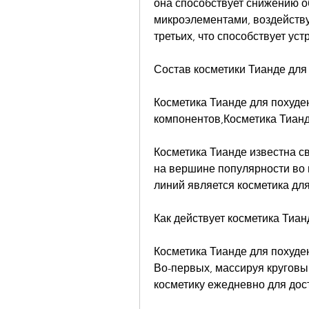
она способствует снижению о
микроэлементами, воздействуя
третьих, что способствует ус
Состав косметики Тианде для
Косметика Тианде для похуде
компонентов,Косметика Тианд
Косметика Тианде известна с
на вершине популярности во 
линий является косметика для
Как действует косметика Тиан
Косметика Тианде для похуден
Во-первых, массируя круговы
косметику ежедневно для дос