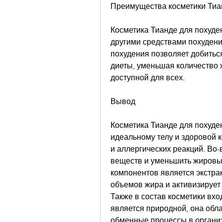
Преимущества косметики Тиа
Косметика Тианде для похуде
другими средствами похудения
похудения позволяет добиться
диеты, уменьшая количество ж
доступной для всех. 
Вывод
Косметика Тианде для похуден
идеальному телу и здоровой к
и аллергических реакций. Во-
веществ и уменьшить жировые
компонентов является экстрак
объемов жира и активизирует
Также в состав косметики вхо
является природной, она обл
обменные процессы в организ