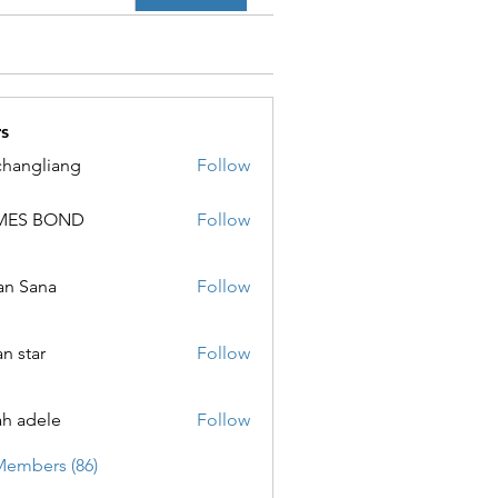
s
changliang
Follow
MES BOND
Follow
 BOND
an Sana
Follow
ana
an star
Follow
ar
ah adele
Follow
ele
Members (86)