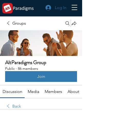
Log In
Groups
AltParadigms Group
Public
·
86 members
Join
Discussion
Media
Members
About
Back