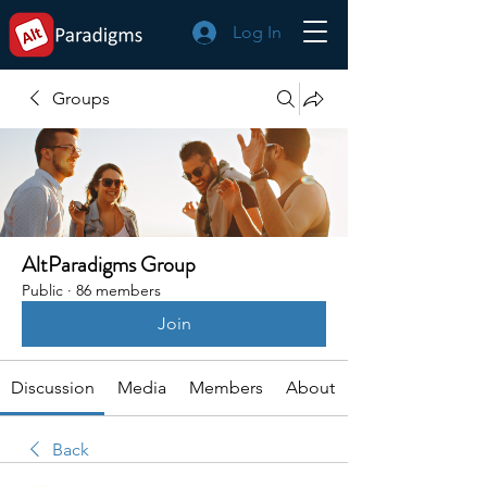
Log In
Groups
AltParadigms Group
Public
·
86 members
Join
Discussion
Media
Members
About
Back