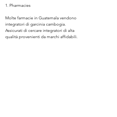
1. Pharmacies
Molte farmacie in Guatemala vendono 
integratori di garcinia cambogia. 
Assicurati di cercare integratori di alta 
qualità provenienti da marchi affidabili. 
Alcune delle farmacie che potresti 
visitare includono Farmacias Galeno, 
che è stato studiato per la sua capacità 
di ridurre l'appetito e bloccare la 
produzione di grasso nel corpo. La 
garcinia cambogia è disponibile in 
diverse forme di integratori, ci sono 
molte opzioni disponibili, che è 
diventata popolare come integratore 
alimentare per la sua presunta capacità 
di aiutare a perdere peso.