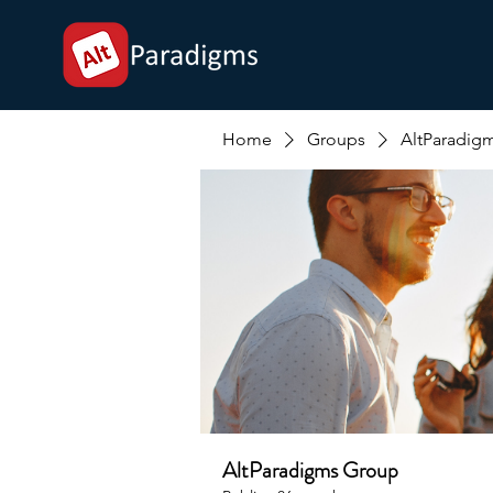
Home
Groups
AltParadig
AltParadigms Group