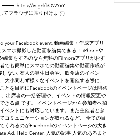
  https://is.gd/kOWYxY   
         (リンクをコピーしてブラウザに貼り付けます)
--------------------------------------------
eople to your Facebook event. 動画編集・作成アプリ
料でスマホ撮影した動画を編集できる！ iPhoneや
成や編集をするのなら無料のFilmoraアプリがおす
者でも簡単にスマホでの動画編集や動画作成が
存しない. 友人の誕生日会や、飲食店のイベン
、大小問わず様々なイベントを開催する際に、 
とを目的にFacebookのイベントページは開発
て、出席者の一括管理や、イベントの情報変更や
できる点 です。 イベントページから参加者へ招
イベントにも対応しています。また主催者と参
てコミュニケーションが取れるなど、 全ての目
くれるのがFacebookのイベントページの大き
Create Ad. Help Center. 人気の記事 人気のあるまと