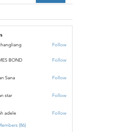
s
changliang
Follow
MES BOND
Follow
 BOND
an Sana
Follow
ana
an star
Follow
ar
ah adele
Follow
ele
Members (86)