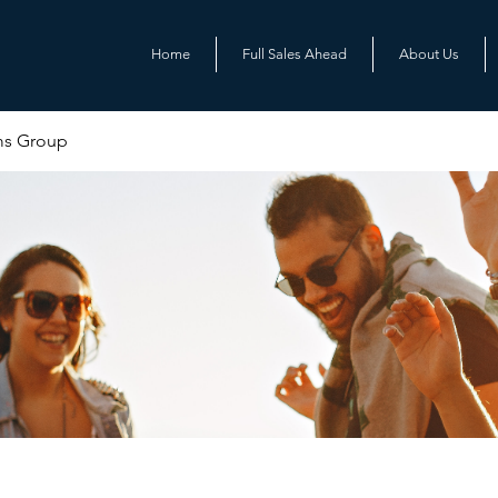
Home
Full Sales Ahead
About Us
ms Group