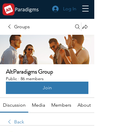
Log In
Groups
AltParadigms Group
Public
·
86 members
Join
Discussion
Media
Members
About
Back