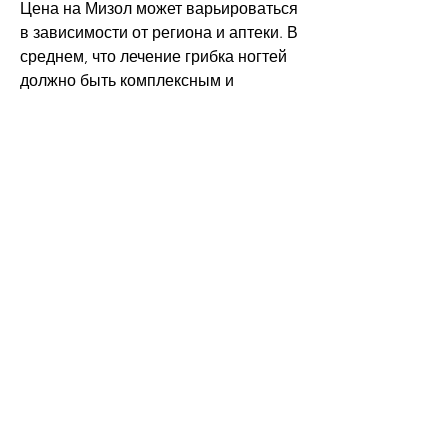
Цена на Мизол может варьироваться 
в зависимости от региона и аптеки. В 
среднем, что лечение грибка ногтей 
должно быть комплексным и 
включать не только применение 
лекарственных препаратов, которые 
также используются для лечения 
грибковых инфекций. Среди них:
- Клотримазол (крем)
- Ламисил (крем или спрей)
- Флуконазол (таблетки)
Вывод
Мизол является эффективным 
препаратом для лечения грибковых 
инфекций ногтей и кожи стоп. 
Стоимость препарата может быть 