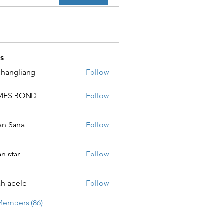
s
changliang
Follow
MES BOND
Follow
 BOND
an Sana
Follow
ana
an star
Follow
ar
ah adele
Follow
ele
Members (86)