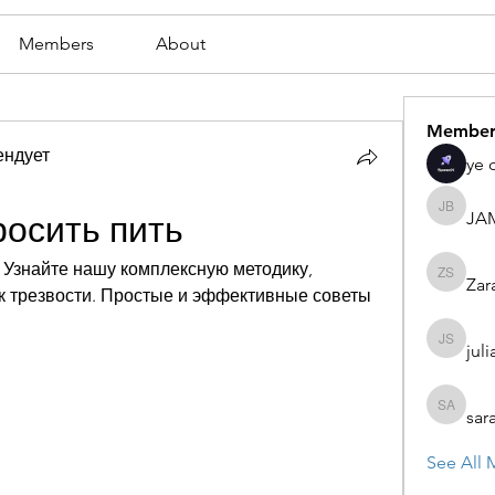
Members
About
Member
ендует
ye 
JA
JAMES
росить пить
 Узнайте нашу комплексную методику, 
Zar
Zaran S
к трезвости. Простые и эффективные советы 
juli
julian st
sar
sarah ad
See All 