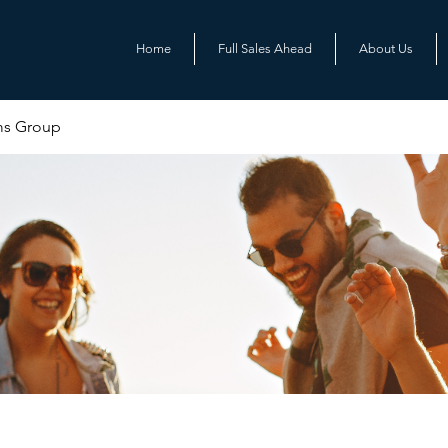
Home
Full Sales Ahead
About Us
ms Group