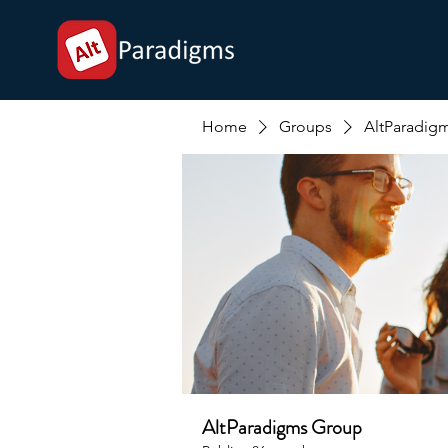
Home
Groups
AltParadig
AltParadigms Group