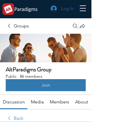
Log In
Groups
AltParadigms Group
Public
·
86 members
Join
Discussion
Media
Members
About
Back