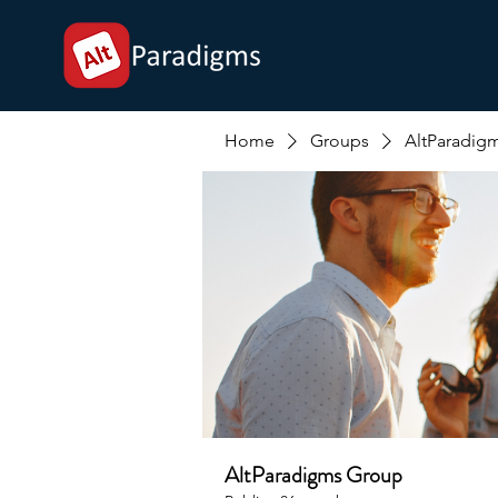
Home
Groups
AltParadig
AltParadigms Group