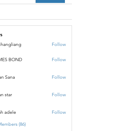
s
changliang
Follow
MES BOND
Follow
 BOND
an Sana
Follow
ana
an star
Follow
ar
ah adele
Follow
ele
Members (86)