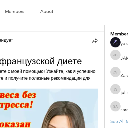
Members
About
Member
ендует
ye 
JA
JAMES
 французской диете
те с моей помощью! Узнайте, как я успешно 
Zar
Zaran S
те и получите полезные рекомендации для 
juli
julian st
sar
sarah ad
See All 