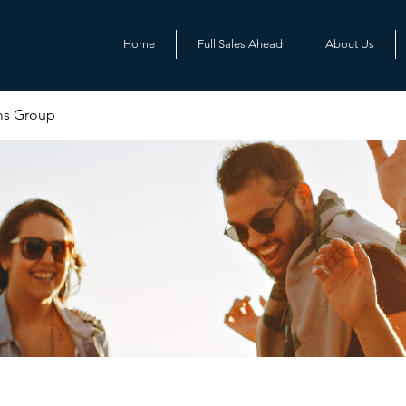
Home
Full Sales Ahead
About Us
ms Group