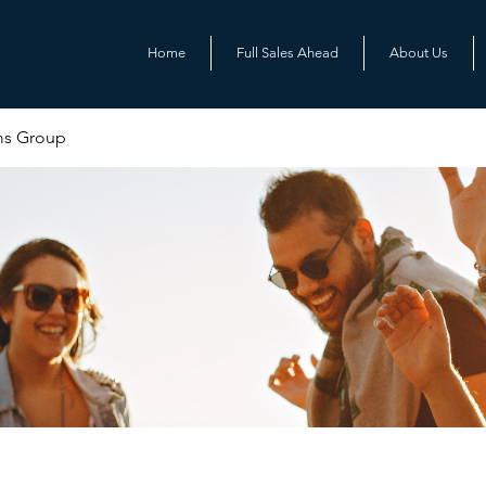
Home
Full Sales Ahead
About Us
ms Group