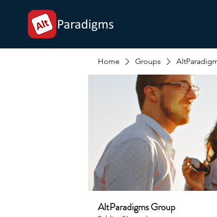
Home
Groups
AltParadig
AltParadigms Group