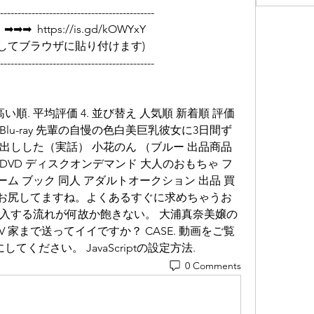
--------------------------------------------
  https://is.gd/kOWYxY   
         (リンクをコピーしてブラウザに貼り付けます)
--------------------------------------------
順. 平均評価 4. 並び替え 人気順 新着順 評価
Blu-ray 先輩の自慢の色白美巨乳彼女に3日間ず
出しした（実話） 小花のん （ブルー 出品商品
プ DVD ディスクオンデマンド 大人のおもちゃ フ
ーム ブック 同人 アダルトオークション 出品 買
線のお尻してますね。よくあるすぐに求めちゃうお
入する流れが何故か飽きない。 大浦真奈美嬢の
V 家まで送ってイイですか？ CASE. 動画をご覧
にしてください。 JavaScriptの設定方法.
0 Comments