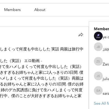
Members
About
Member
ye 
まくって何度も中出しした 実話 両親は旅行中 
JA
JAMES
た（実話） エロ動画 - 
Zar
Zaran S
惑に負けて生ハメしまくって何度も中出しした（実話）
すぎるお姉ちゃんと家に2人っきりの3日間. 僕
生ハメしまくって何度も中出しした（実話）両親は
juli
julian st
お姉ちゃんと家に2人っきりの3日間. 僕のお姉
MS 姉のデカ尻誘惑に負けて生ハメしまくって何度
sar
sarah ad
行中、僕のことが大好きすぎるお姉ちゃんと家
See All 