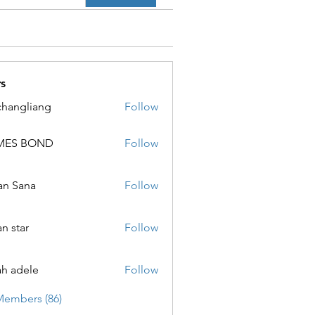
s
changliang
Follow
MES BOND
Follow
 BOND
an Sana
Follow
ana
an star
Follow
ar
ah adele
Follow
ele
Members (86)