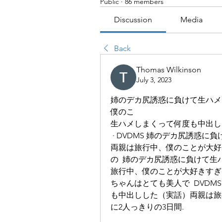
Public
·
86 members
Discussion
Media
Back
Thomas Wilkinson
July 3, 2023
姉のデカ尻誘惑に負けて生ハメし
僕のこ
生ハメしまくって何度も中出しし
 · DVDMS 姉のデカ尻誘
両親は旅行中、僕のことが大好き
の  姉のデカ尻誘惑に負けて
旅行中、僕のことが大好きすぎる
ちゃんはとても美人で  DVD
も中出しした（実話）両親は旅
に2人っきりの3日間. 