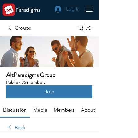
Log In
Groups
AltParadigms Group
Public
·
86 members
Join
Discussion
Media
Members
About
Back