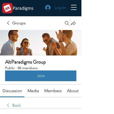
Log In
Groups
AltParadigms Group
Public
·
86 members
Join
Discussion
Media
Members
About
Back