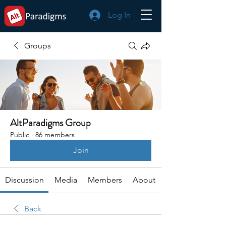
Log In
Groups
AltParadigms Group
Public
·
86 members
Join
Discussion
Media
Members
About
Back