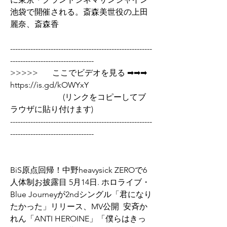
池袋で開催される。斎森美世役の上田
麗奈、斎森香
--------------------------------------------------------
---------------------------------
>>>>>       ここでビデオを見る ➡➡➡  
https://is.gd/kOWYxY   
                          (リンクをコピーしてブ
ラウザに貼り付けます)
--------------------------------------------------------
---------------------------------
BiS原点回帰！中野heavysick ZEROで6
人体制お披露目 5月14日. ホロライブ・
Blue Journeyが2ndシングル「君になり
たかった」リリース、MV公開  安斉か
れん「ANTI HEROINE」「僕らはきっ