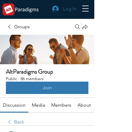
Log In
Groups
AltParadigms Group
Public
·
86 members
Join
Discussion
Media
Members
About
Back