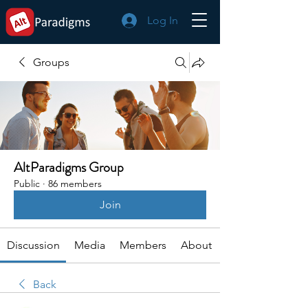
Log In
Groups
AltParadigms Group
Public
·
86 members
Join
Discussion
Media
Members
About
Back