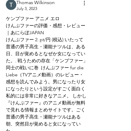
Thomas Wilkinson
July 3, 2023
ケンプファー アニメ エロ
けんぷファーの評価・感想・レビュー
｜あにらぼJAPAN
けんぷファー 2. pt/円 (税込) いたって
普通の男子高生・瀬能ナツルは、ある
日、目が覚めるとなぜか女になってい
た。. 戦うための存在「ケンプファー」
同士の戦いに巻  けんぷファー fur die 
Liebe（TVアニメ動画）のレビュー・
感想を読んでみよう。男になったり女
になったりという設定がすごく面白く
私的には非常に好きなアニメ。 しかし  
『けんぷファー』のアニメ動画が無料
で見れる情報まとめサイトです。ごく
普通の男子高生・瀬能ナツルはある
朝、突然目が覚めると女になってい
た。