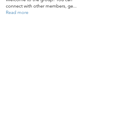
connect with other members, ge
...
Read more
Members
ye changliang
Follow
JAMES BOND
Follow
JAMES BOND
Zaran Sana
Follow
Zaran Sana
julian star
Follow
julian star
sarah adele
Follow
sarah adele
See All Members (86)