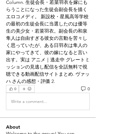
Column. 生徒会長・若菜羽衣を嫁にも
らうことになった生徒会副会長を描く
エロコメディ。 新設校・星風高等学校
の最初の生徒会長に当選したのは優等
生の美少女・若菜羽衣。副会長の和泉
隼人は自由すぎる彼女の言動を苦々し
く思っていたが、ある日羽衣は隼人の
家にやってきて、彼の嫁になると言い
出す。実は アニメ｜逃走中 グレートミ
ッションの見逃し配信を全話無料で視
聴できる動画配信サイトまとめ. ヴァッ
ハ さんの感想・評価 2.
0
0
Write a comment...
About
Welcome to the group! You can