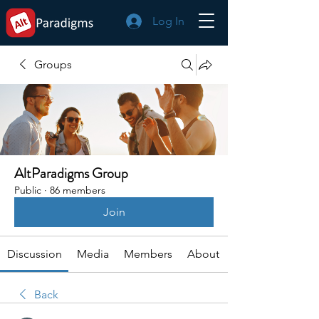
Log In
Groups
AltParadigms Group
Public
·
86 members
Join
Discussion
Media
Members
About
Back