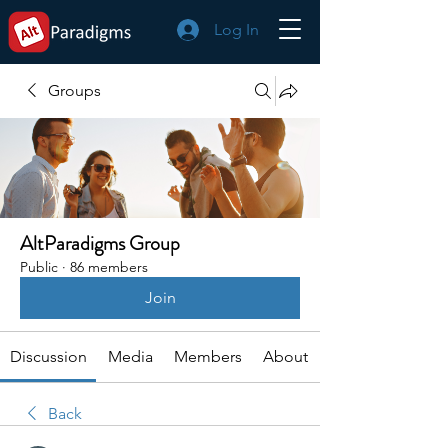
Log In
Groups
AltParadigms Group
Public
·
86 members
Join
Discussion
Media
Members
About
Back