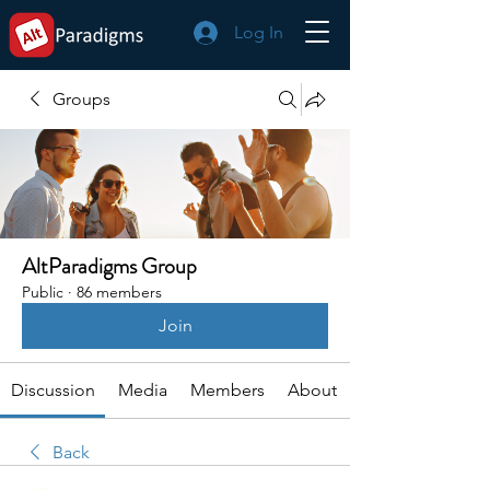
Log In
Groups
AltParadigms Group
Public
·
86 members
Join
Discussion
Media
Members
About
Back