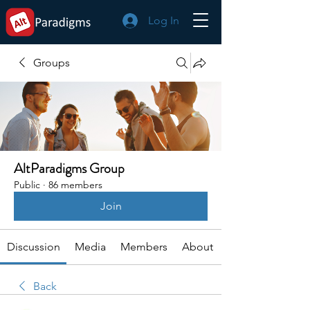
Log In
Groups
AltParadigms Group
Public
·
86 members
Join
Discussion
Media
Members
About
Back